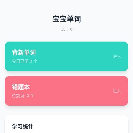
宝宝单词
CET-6
背新单词
进入
今日已学
0
个
错题本
进入
待复习:
0
个
学习统计