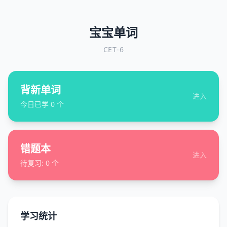
宝宝单词
CET-6
背新单词
进入
今日已学
0
个
错题本
进入
待复习:
0
个
学习统计