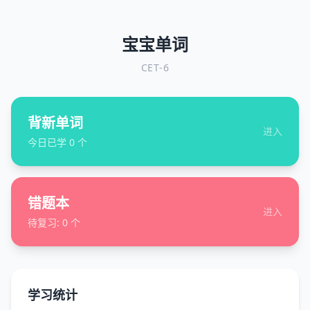
宝宝单词
CET-6
背新单词
进入
今日已学
0
个
错题本
进入
待复习:
0
个
学习统计