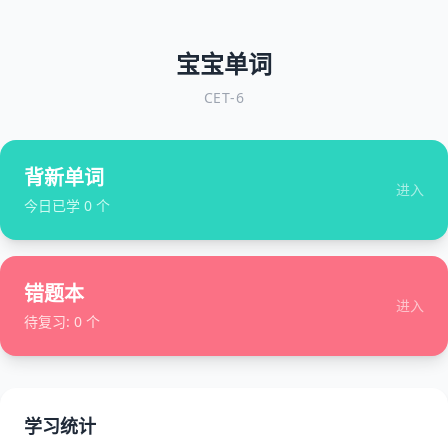
宝宝单词
CET-6
背新单词
进入
今日已学
0
个
错题本
进入
待复习:
0
个
学习统计