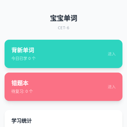
宝宝单词
CET-6
背新单词
进入
今日已学
0
个
错题本
进入
待复习:
0
个
学习统计