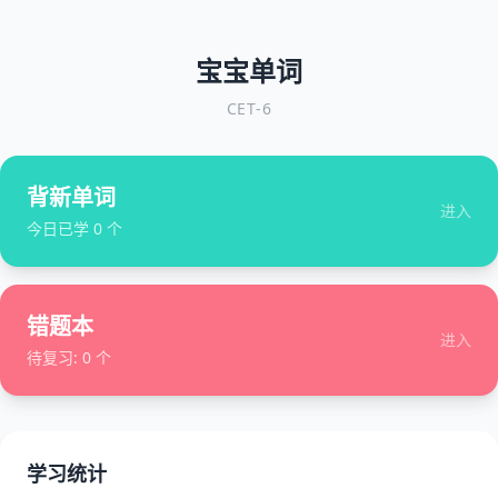
宝宝单词
CET-6
背新单词
进入
今日已学
0
个
错题本
进入
待复习:
0
个
学习统计