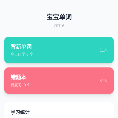
宝宝单词
CET-6
背新单词
进入
今日已学
0
个
错题本
进入
待复习:
0
个
学习统计