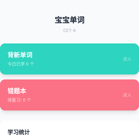
宝宝单词
CET-6
背新单词
进入
今日已学
0
个
错题本
进入
待复习:
0
个
学习统计