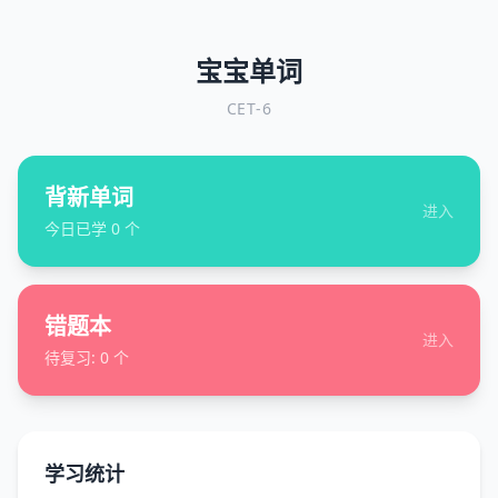
宝宝单词
CET-6
背新单词
进入
今日已学
0
个
错题本
进入
待复习:
0
个
学习统计