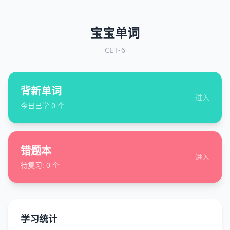
宝宝单词
CET-6
背新单词
进入
今日已学
0
个
错题本
进入
待复习:
0
个
学习统计