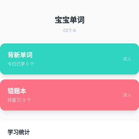
宝宝单词
CET-6
背新单词
进入
今日已学
0
个
错题本
进入
待复习:
0
个
学习统计