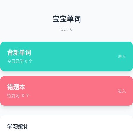
宝宝单词
CET-6
背新单词
进入
今日已学
0
个
错题本
进入
待复习:
0
个
学习统计