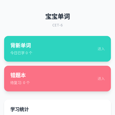
宝宝单词
CET-6
背新单词
进入
今日已学
0
个
错题本
进入
待复习:
0
个
学习统计