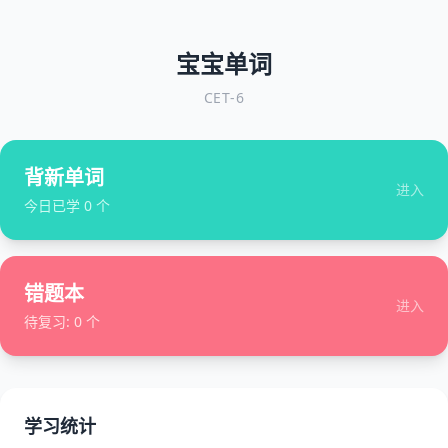
宝宝单词
CET-6
背新单词
进入
今日已学
0
个
错题本
进入
待复习:
0
个
学习统计