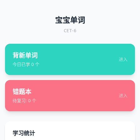
宝宝单词
CET-6
背新单词
进入
今日已学
0
个
错题本
进入
待复习:
0
个
学习统计