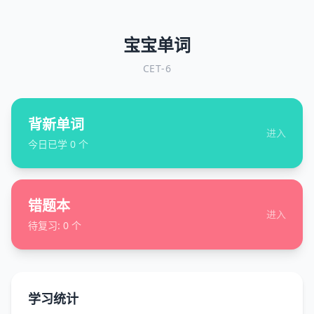
宝宝单词
CET-6
背新单词
进入
今日已学
0
个
错题本
进入
待复习:
0
个
学习统计