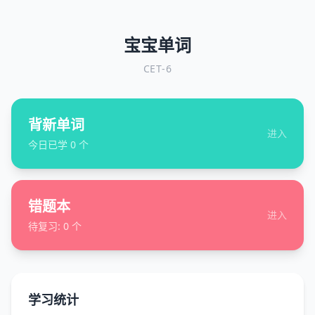
宝宝单词
CET-6
背新单词
进入
今日已学
0
个
错题本
进入
待复习:
0
个
学习统计